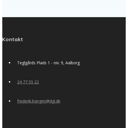
Kontakt
Teglgårds Plads 1 - niv. 9, Aalborg
24 77 55 22
frederik.bjergen@dgi.dk