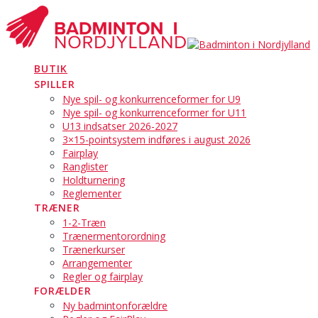
Skip
to
content
BUTIK
SPILLER
Nye spil- og konkurrenceformer for U9
Nye spil- og konkurrenceformer for U11
U13 indsatser 2026-2027
3×15-pointsystem indføres i august 2026
Fairplay
Ranglister
Holdturnering
Reglementer
TRÆNER
1-2-Træn
Trænermentorordning
Trænerkurser
Arrangementer
Regler og fairplay
FORÆLDER
Ny badmintonforældre