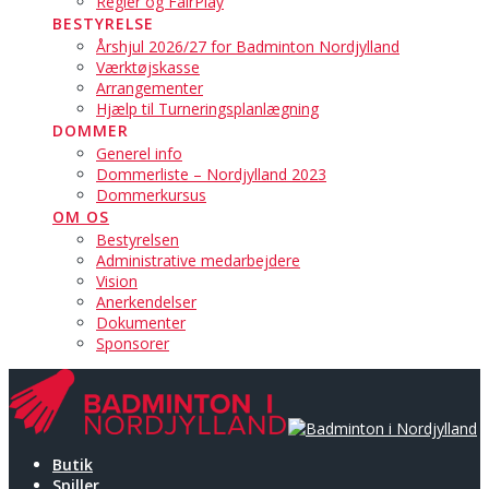
Regler og FairPlay
BESTYRELSE
Årshjul 2026/27 for Badminton Nordjylland
Værktøjskasse
Arrangementer
Hjælp til Turneringsplanlægning
DOMMER
Generel info
Dommerliste – Nordjylland 2023
Dommerkursus
OM OS
Bestyrelsen
Administrative medarbejdere
Vision
Anerkendelser
Dokumenter
Sponsorer
Butik
Spiller