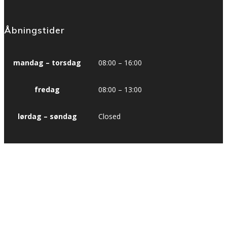
Åbningstider
mandag – torsdag
08:00 – 16:00
fredag
08:00 – 13:00
lørdag – søndag
Closed
Badminton i Nordjylland
Et samarbejde mellem Badminton Nordjylland og DGI Nordjylland