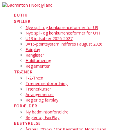
Skip
to
BUTIK
content
SPILLER
Nye spil- og konkurrenceformer for U9
Nye spil- og konkurrenceformer for U11
U13 indsatser 2026-2027
3×15-pointsystem indføres i august 2026
Fairplay
Ranglister
Holdturnering
Reglementer
TRÆNER
1-2-Træn
Trænermentorordning
Trænerkurser
Arrangementer
Regler og fairplay
FORÆLDER
Ny badmintonforældre
Regler og FairPlay
BESTYRELSE
Årshjul 2026/27 for Badminton Nordjylland