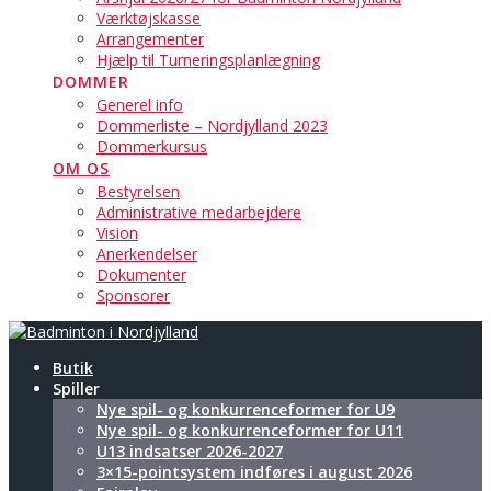
Værktøjskasse
Arrangementer
Hjælp til Turneringsplanlægning
DOMMER
Generel info
Dommerliste – Nordjylland 2023
Dommerkursus
OM OS
Bestyrelsen
Administrative medarbejdere
Vision
Anerkendelser
Dokumenter
Sponsorer
Butik
Spiller
Nye spil- og konkurrenceformer for U9
Nye spil- og konkurrenceformer for U11
U13 indsatser 2026-2027
3×15-pointsystem indføres i august 2026