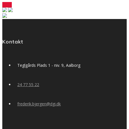
Gå til
Kontakt
Teglgårds Plads 1 - niv. 9, Aalborg
24 77 55 22
frederik.bjergen@dgi.dk