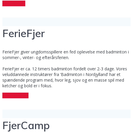
Læs mere…
FerieFjer
FerieFjer giver ungdomsspillere en fed oplevelse med badminton i
sommer-, vinter- og efterårsferien.
FerieFjer er ca. 12 timers badminton fordelt over 2-3 dage. Vores
veluddannede instruktører fra ‘Badminton i Nordjylland’ har et
spændende program med, hvor leg, sjov og en masse spil med
ketcher og bold er i fokus.
Find FerieFjer
FjerCamp