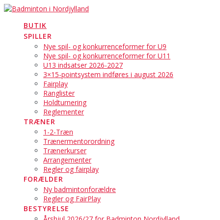
Skip
to
BUTIK
content
SPILLER
Nye spil- og konkurrenceformer for U9
Nye spil- og konkurrenceformer for U11
U13 indsatser 2026-2027
3×15-pointsystem indføres i august 2026
Fairplay
Ranglister
Holdturnering
Reglementer
TRÆNER
1-2-Træn
Trænermentorordning
Trænerkurser
Arrangementer
Regler og fairplay
FORÆLDER
Ny badmintonforældre
Regler og FairPlay
BESTYRELSE
Årshjul 2026/27 for Badminton Nordjylland