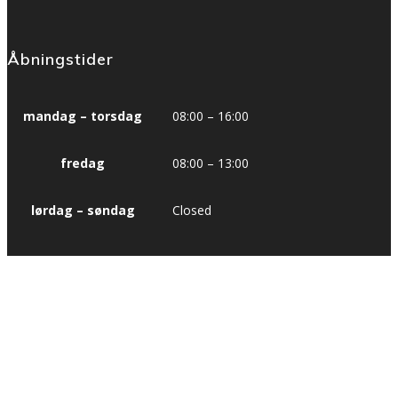
Åbningstider
mandag – torsdag
08:00 – 16:00
fredag
08:00 – 13:00
lørdag – søndag
Closed
Badminton i Nordjylland
Et samarbejde mellem Badminton Nordjylland og DGI Nordjylland