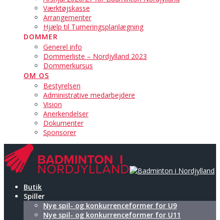
Værktøjskasse
Arrangementer
Hjælp til Turneringsplanlægning
DOMMER
Generel info
Dommerliste – Nordjylland 2023
Dommerkursus
OM OS
Bestyrelsen
Administrative medarbejdere
Vision
Anerkendelser
Dokumenter
Sponsorer
Butik
Spiller
Nye spil- og konkurrenceformer for U9
Nye spil- og konkurrenceformer for U11