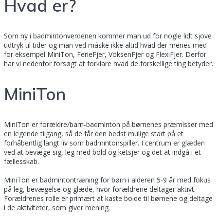
Hvad er?
Som ny i badmintonverdenen kommer man ud for nogle lidt sjove
udtryk til tider og man ved måske ikke altid hvad der menes med
for eksempel MiniTon, FerieFjer, VoksenFjer og FlexiFjer. Derfor
har vi nedenfor forsøgt at forklare hvad de forskellige ting betyder.
MiniTon
MiniTon er forældre/barn-badminton på børnenes præmisser med
en legende tilgang, så de får den bedst mulige start på et
forhåbentlig langt liv som badmintonspiller. I centrum er glæden
ved at bevæge sig, leg med bold og ketsjer og det at indgå i et
fællesskab.
MiniTon er badmintontræning for børn i alderen 5-9 år med fokus
på leg, bevægelse og glæde, hvor forældrene deltager aktivt.
Forældrenes rolle er primært at kaste bolde til børnene og deltage
i de aktiviteter, som giver mening.