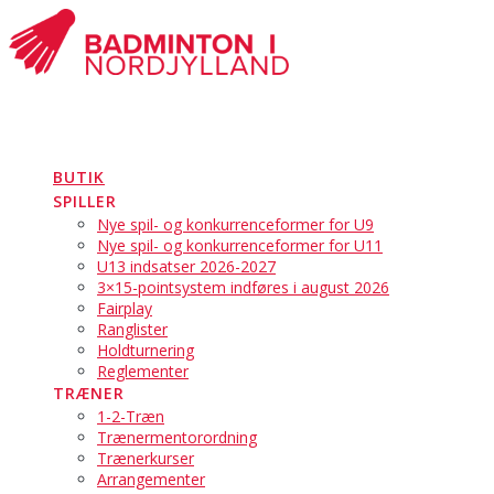
Skip
to
content
BUTIK
SPILLER
Nye spil- og konkurrenceformer for U9
Nye spil- og konkurrenceformer for U11
U13 indsatser 2026-2027
3×15-pointsystem indføres i august 2026
Fairplay
Ranglister
Holdturnering
Reglementer
TRÆNER
1-2-Træn
Trænermentorordning
Trænerkurser
Arrangementer